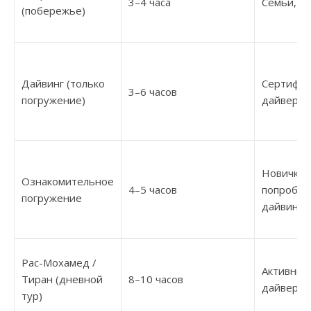
3–4 часа
Семьи, н
(побережье)
Дайвинг (только
Сертифи
3–6 часов
погружение)
дайверы
Новички,
Ознакомительное
4–5 часов
попробов
погружение
дайвинг
Рас-Мохамед /
Активные
Тиран (дневной
8–10 часов
дайверы
тур)