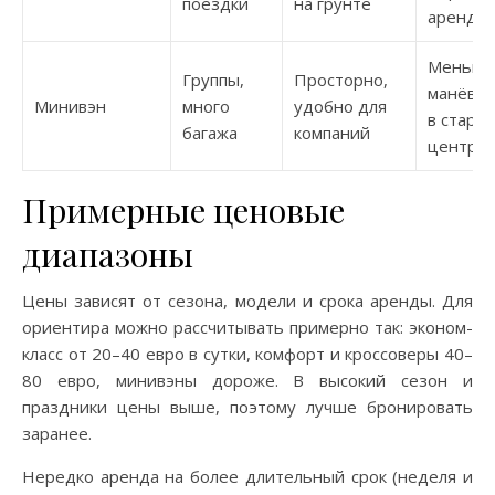
поездки
на грунте
аренда
Меньш
Группы,
Просторно,
манёвре
Минивэн
много
удобно для
в старо
багажа
компаний
центре
Примерные ценовые
диапазоны
Цены зависят от сезона, модели и срока аренды. Для
ориентира можно рассчитывать примерно так: эконом-
класс от 20–40 евро в сутки, комфорт и кроссоверы 40–
80 евро, минивэны дороже. В высокий сезон и
праздники цены выше, поэтому лучше бронировать
заранее.
Нередко аренда на более длительный срок (неделя и