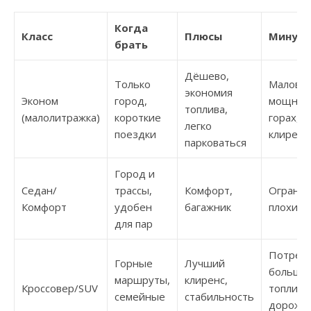
Когда
Класс
Плюсы
Минус
брать
Дёшево,
Только
Малова
экономия
Эконом
город,
мощност
топлива,
(малолитражка)
короткие
горах, н
легко
поездки
клиренс
парковаться
Город и
Седан/
трассы,
Комфорт,
Огранич
Комфорт
удобен
багажник
плохих 
для пар
Потреб
Горные
Лучший
больше
маршруты,
клиренс,
Кроссовер/SUV
топлива
семейные
стабильность
дороже