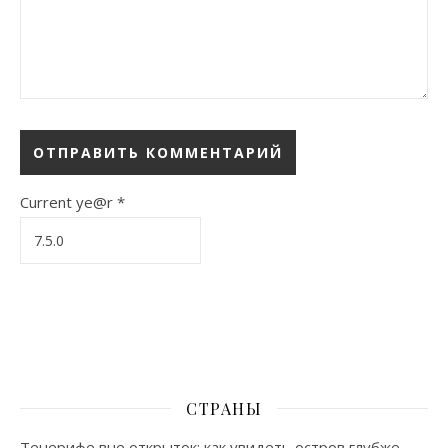
Current ye@r
*
СТРАНЫ
Тенерифе вне открыток: как увидеть остров глубже,