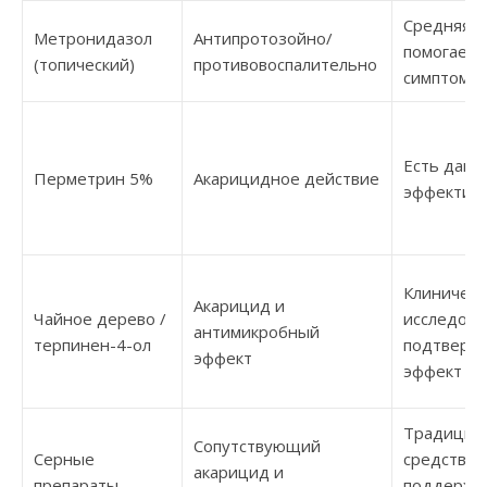
Средняя 
Метронидазол
Антипротозойно/
помогает
(топический)
противовоспалительно
симптома
Есть данн
Перметрин 5%
Акарицидное действие
эффектив
Клиническ
Акарицид и
Чайное дерево /
исследова
антимикробный
терпинен-4-ол
подтверж
эффект
эффект
Традицио
Сопутствующий
Серные
средства,
акарицид и
препараты
поддержи